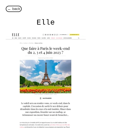
← back
Elle